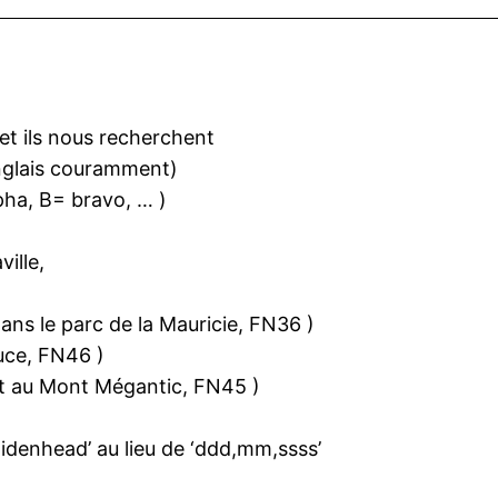
et ils nous recherchent
anglais couramment)
pha, B= bravo, … )
ille,
dans le parc de la Mauricie, FN36 )
uce, FN46 )
et au Mont Mégantic, FN45 )
idenhead’ au lieu de ‘ddd,mm,ssss’