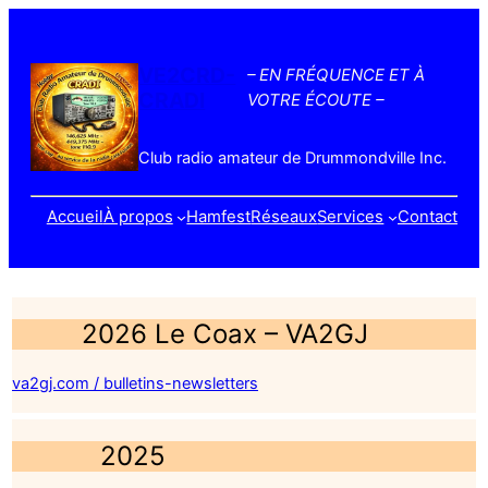
VE2CRD-
– EN FRÉQUENCE ET À
CRADI
VOTRE ÉCOUTE –
Club radio amateur de Drummondville Inc.
Accueil
À propos
Hamfest
Réseaux
Services
Contact
2026 Le Coax – VA2GJ
va2gj.com / bulletins-newsletters
2025