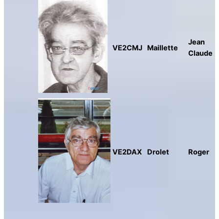
Jean
VE2CMJ
Maillette
Claude
VE2DAX
Drolet
Roger