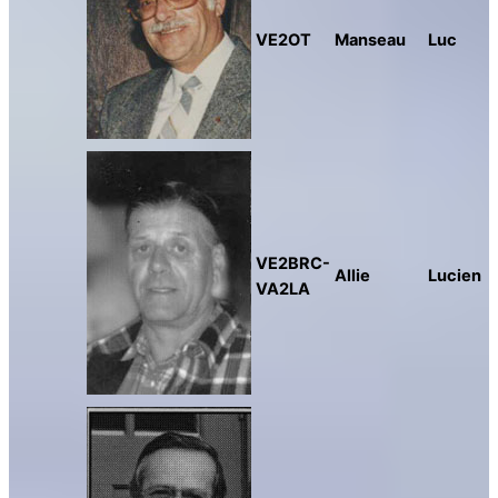
VE2OT
Manseau
Luc
VE2BRC-
Allie
Lucien
VA2LA