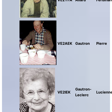
VE2AEK
Gautron
Pierre
Gautron-
VE2IEK
Lucienn
Leclerc