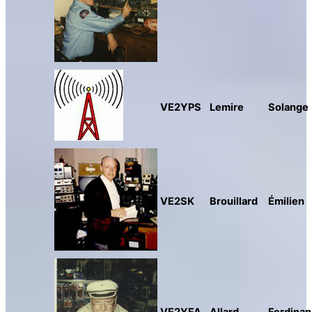
VE2YPS
Lemire
Solange
VE2SK
Brouillard
Émilien
VE2YFA
Allard
Ferdina