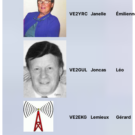
VE2YRC
Janelle
Émilienn
VE2GUL
Joncas
Léo
VE2EKG
Lemieux
Gérard